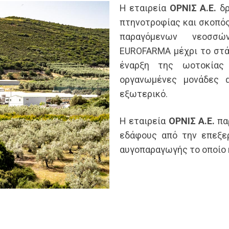
Η εταιρεία
ΟΡΝΙΣ
A.E.
δ
πτηνοτροφίας και σκοπός
παραγόμενων νεοσσώ
EUROFARMA μέχρι το στάδ
έναρξη της ωοτοκία
οργανωμένες μονάδες 
εξωτερικό.
Η εταιρεία
ΟΡΝΙΣ A.E.
παρ
εδάφους από την επεξε
αυγοπαραγωγής το οποίο κ