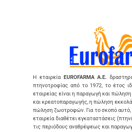
Τομέας Αυγ
Ενημέρωση
Επικοινωνία
Τομέας Αυγ
Τομέας Κρε
Εκδηλώσεις-
Νεοσσοί Αυ
Τομέας Κρε
Εξωτερικοί 
Ζωοτροφές
Πουλάδες Α
Βιολογικής/
Χρήσιμα Έγ
Βελτιωτικά 
Συμβατικής 
Αποστολές 
Η εταιρεία
EUROFARMA A.E.
δραστηρι
πτηνοτροφίας από το 1972, το έτος ι
εταιρείας είναι η παραγωγή και πώλησ
και κρεατοπαραγωγής, η πώληση εκκολά
πώληση ζωοτροφών. Για το σκοπό αυτό,
εταιρεία διαθέτει εγκαταστάσεις (πτην
τις περιόδους αναθρέψεως και παραγω