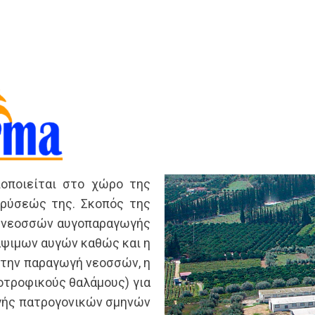
οπαραγωγής
οπαραγωγής
ατοπαραγωγής
Ημερίδες-Νέα
γοπαραγωγής
ατοπαραγωγής
Σύνδεσμοι
υγοπαραγωγής
Χωρικής Εκτροφής
γραφα
Εδάφους
Εκτροφής
Βιογραφικών
οποιείται στο χώρο της
δρύσεώς της. Σκοπός της
η νεοσσών αυγοπαραγωγής
ψιμων αυγών καθώς και η
 την παραγωγή νεοσσών, η
οτροφικούς θαλάμους) για
γής πατρογονικών σμηνών