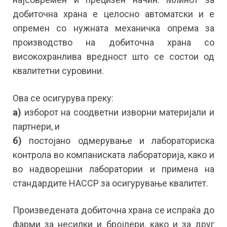
добиточна храна е целосно автоматски и е
опремен со нужната механичка опрема за
производство на добиточна храна со
високохранлива вредност што се состои од
квалитетни суровини.
Ова се осигурува преку:
а)
изборот на соодветни изворни материјали и
партнери, и
б)
постојано одмерување и лабораториска
контрола во компаниската лабораторија, како и
во надворешни лаборатории и примена на
стандардите HACCP за осигурување квалитет.
Произведената добиточна храна се испраќа до
фарми за несилки и бројлери, како и за друг