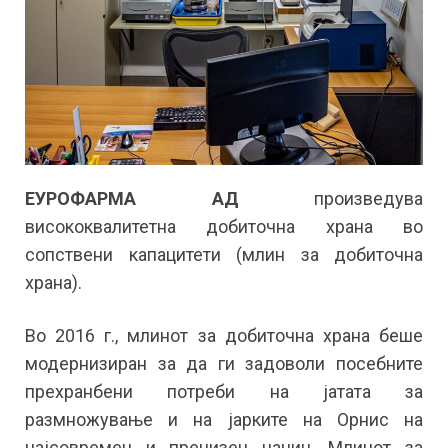
ЕУРОФАРМА АД
произведува
висококвалитетна добиточна храна во
сопствени капацитети (млин за добиточна
храна).
Во 2016 г., млинот за добиточна храна беше
модернизиран за да ги задоволи посебните
прехранбени потреби на јатата за
размножување и на јарките на Орнис на
најсовремен и прецизен начин. Млинот за